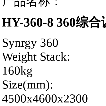
产品名称：
HY-360-8 360
Synrgy 360
Weight Stack:
160kg
Size(mm):
4500x4600x2300