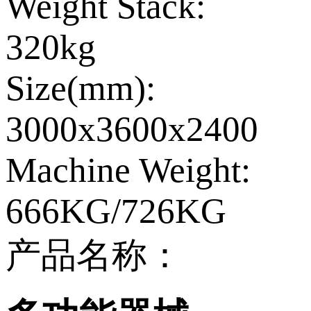
Weight Stack:
320kg
Size(mm):
3000x3600x2400
Machine Weight:
666KG/726KG
产品名称：