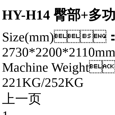
HY-H14 臀部+
Size(mm)
2730*2200*2110m
Machine Weight
221KG/252KG
上一页