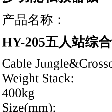
产品名称：
HY-205五人站综
Cable Jungle&Cross
Weight Stack:
400kg
Size(mm):