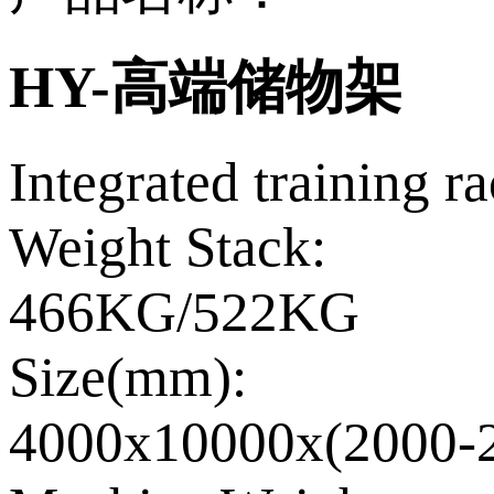
HY-高端储物架
Integrated training r
Weight Stack:
466KG/522KG
Size(mm):
4000x10000x(2000-