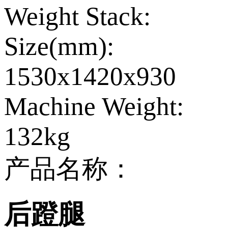
Weight Stack:
Size(mm):
1530x1420x930
Machine Weight:
132kg
产品名称：
后蹬腿