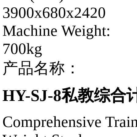
3900x680x2420
Machine Weight:
700kg
产品名称：
HY-SJ-8私教综
Comprehensive Trai