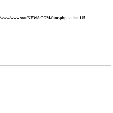
/www/wwwroot/NEW8.COM/func.php
on line
115